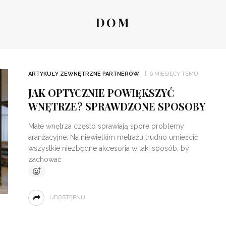
DOM
ARTYKUŁY ZEWNĘTRZNE PARTNERÓW
6 MIESIĘCY TEMU
JAK OPTYCZNIE POWIĘKSZYĆ
WNĘTRZE? SPRAWDZONE SPOSOBY
Małe wnętrza często sprawiają spore problemy
aranżacyjne. Na niewielkim metrażu trudno umieścić
wszystkie niezbędne akcesoria w taki sposób, by
zachować
UDOSTĘPNIJ