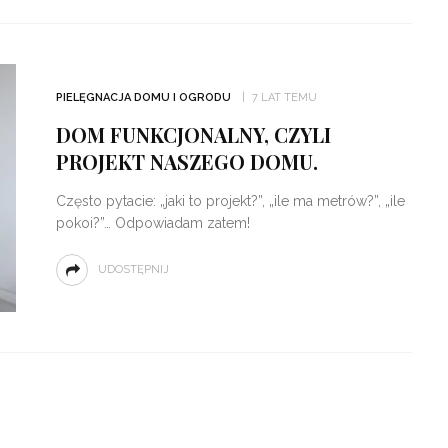
PIELĘGNACJA DOMU I OGRODU
7 LAT TEMU
DOM FUNKCJONALNY, CZYLI
PROJEKT NASZEGO DOMU.
Często pytacie: „jaki to projekt?”, „ile ma metrów?”, „ile
pokoi?”… Odpowiadam zatem!
UDOSTĘPNIJ