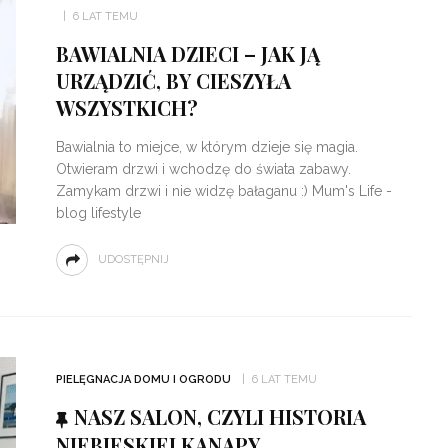
6 LAT TEMU
BAWIALNIA DZIECI – JAK JĄ
URZĄDZIĆ, BY CIESZYŁA
WSZYSTKICH?
Bawialnia to miejce, w którym dzieje się magia.
Otwieram drzwi i wchodzę do świata zabawy.
Zamykam drzwi i nie widzę bałaganu :) Mum's Life -
blog lifestyle
UDOSTĘPNIJ
PIELĘGNACJA DOMU I OGRODU
6 LAT TEMU
NASZ SALON, CZYLI HISTORIA
NIEBIESKIEJ KANAPY.