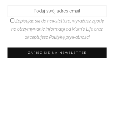
Zapisując się do newslettera, wyrażasz zgodę
na otrzymywanie informacji od Mum's Life oraz
akceptujesz
Politykę prywatności