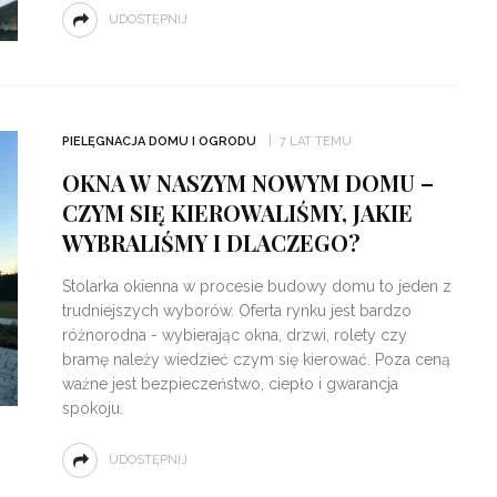
UDOSTĘPNIJ
PIELĘGNACJA DOMU I OGRODU
7 LAT TEMU
OKNA W NASZYM NOWYM DOMU –
CZYM SIĘ KIEROWALIŚMY, JAKIE
WYBRALIŚMY I DLACZEGO?
Stolarka okienna w procesie budowy domu to jeden z
trudniejszych wyborów. Oferta rynku jest bardzo
różnorodna - wybierając okna, drzwi, rolety czy
bramę należy wiedzieć czym się kierować. Poza ceną
ważne jest bezpieczeństwo, ciepło i gwarancja
spokoju.
UDOSTĘPNIJ