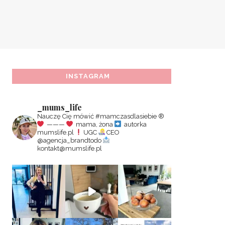
INSTAGRAM
_mums_life
Nauczę Cię mówić #mamczasdlasiebie
®️
———
mama, żona
autorka
mumslife.pl
UGC
CEO
@agencja_brandtodo
kontakt@mumslife.pl