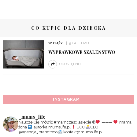
CO KUPIĆ DLA DZIECKA
W CIĄŻY
5 LAT TEMU
WYPRAWKOWE SZALEŃSTWO
UDOSTĘPNIJ
INSTAGRAM
_mums_life
Nauczę Cię mówić #mamczasdlasiebie
®️
———
mama,
żona
autorka mumslife.pl
UGC
CEO
@agencja_brandtodo
kontakt@mumslife.pl