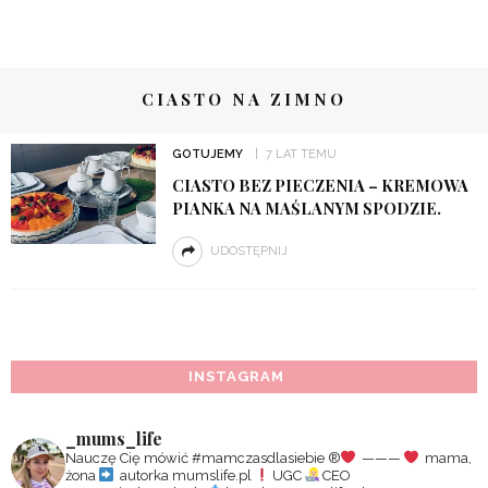
CIASTO NA ZIMNO
GOTUJEMY
7 LAT TEMU
CIASTO BEZ PIECZENIA – KREMOWA
PIANKA NA MAŚLANYM SPODZIE.
UDOSTĘPNIJ
INSTAGRAM
_mums_life
Nauczę Cię mówić #mamczasdlasiebie
®️
———
mama,
żona
autorka mumslife.pl
UGC
CEO