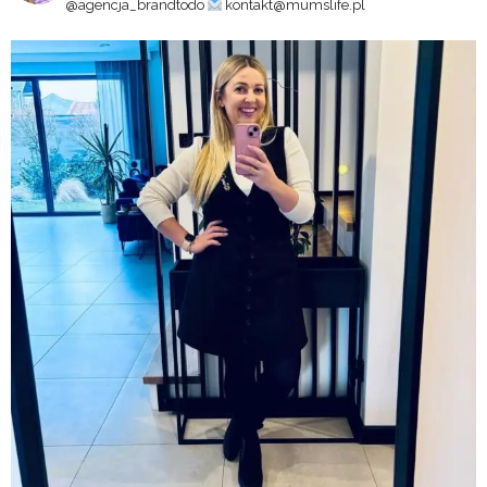
@agencja_brandtodo
kontakt@mumslife.pl