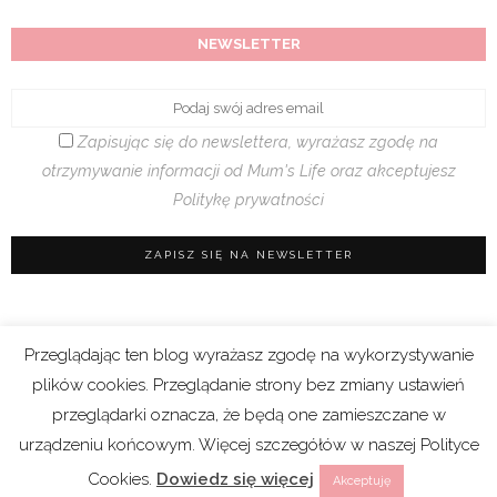
NEWSLETTER
Zapisując się do newslettera, wyrażasz zgodę na
otrzymywanie informacji od Mum's Life oraz akceptujesz
Politykę prywatności
Przeglądając ten blog wyrażasz zgodę na wykorzystywanie
Regulamin sklepu
|
Polityka prywatności (RODO)
plików cookies. Przeglądanie strony bez zmiany ustawień
|
Cookies
przeglądarki oznacza, że będą one zamieszczane w
urządzeniu końcowym. Więcej szczegółów w naszej Polityce
Copyright 2021 © Mum’s Life. We współpracy z
Cookies.
Dowiedz się więcej
Akceptuję