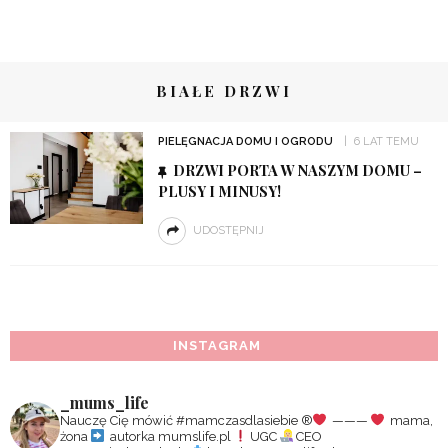
BIAŁE DRZWI
PIELĘGNACJA DOMU I OGRODU
6 LAT TEMU
DRZWI PORTA W NASZYM DOMU –
PLUSY I MINUSY!
UDOSTĘPNIJ
INSTAGRAM
_mums_life
Nauczę Cię mówić #mamczasdlasiebie
®️
———
mama,
żona
autorka mumslife.pl
UGC
CEO