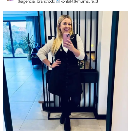
@agencja_brandtodo
kontakt@mumslife.pl