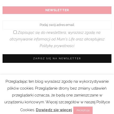
NEWSLETTER
Zapisując się do newslettera, wyrażasz zgodę na
otrzymywanie informacji od Mum's Life oraz akceptujesz
Politykę prywatności
Przeglądając ten blog wyrażasz zgodę na wykorzystywanie
Regulamin sklepu
|
Polityka prywatności (RODO)
plików cookies. Przeglądanie strony bez zmiany ustawień
|
Cookies
przeglądarki oznacza, że będą one zamieszczane w
urządzeniu końcowym. Więcej szczegółów w naszej Polityce
Copyright 2021 © Mum’s Life. We współpracy z
Cookies.
Dowiedz się więcej
Akceptuję