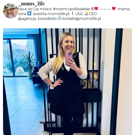
_mums_life
Nauczę Cię mówić #mamczasdlasiebie
®️
———
mama,
żona
autorka mumslife.pl
UGC
CEO
@agencja_brandtodo
kontakt@mumslife.pl